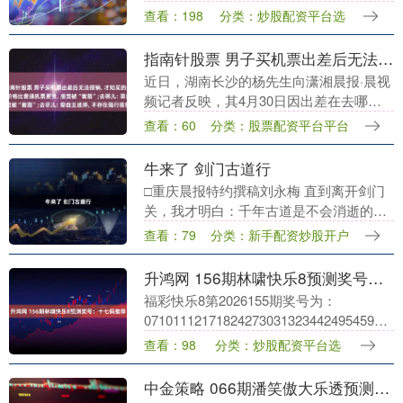
地公共治安体系完善、出行安全风险较
查看：198
分类：炒股配资平台选
低，能够有效规避儿童走失、公共场所安
全隐患等问题，同时....
指南针股票 男子买机票出差后无法报销, 才知买的是“旅行套餐”, 当事人: 价格比普通机票更贵, 感觉被“套路”;去哪儿: 需自主选择, 不存在强行搭售
近日，湖南长沙的杨先生向潇湘晨报·晨视
频记者反映，其4月30日因出差在去哪儿
APP购买的两张机票，原本是按照平台展
查看：60
分类：股票配资平台平台
示页选择最优惠的机票，事后才发现购买
的是“旅行....
牛来了 剑门古道行
□重庆晨报特约撰稿刘永梅 直到离开剑门
关，我才明白：千年古道是不会消逝的。
它只是换了一种方式，在现代行者的足迹
查看：79
分类：新手配资炒股开户
里重新醒来。 一 大巴车像漂浮的船缓缓起
步驶出了重....
升鸿网 156期林啸快乐8预测奖号：十七码推荐
福彩快乐8第2026155期奖号为：
07101112171824273031323442495459646
其中奖号012路比为8：6：6，奇偶比比
查看：98
分类：炒股配资平台选
为....
中金策略 066期潘笑傲大乐透预测奖号：单挑一注参考