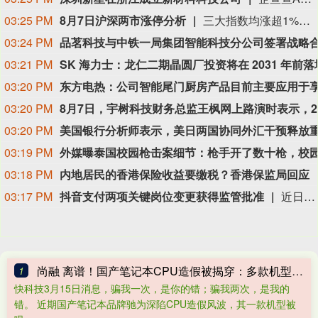
03:25 PM
8月7日沪深两市涨停分析
三大指数均涨超1%、科创50涨2.51%，医药、算力硬件联袂大涨。宝鼎科技、云南锗业、汇绿生态、沃格光电、百花医药均4连板，一图看懂>>
03:24 PM
03:21 PM
03:20 PM
03:20 PM
03:20 PM
03:19 PM
03:18 PM
内地居民的香港保险收益要缴税？香港保监局回应
03:17 PM
抖音支付两项关键岗位变更获得监管批准
近日，抖音支付两项关键岗位变更获得监管批准。据中国人民银行湖北省分行披露，抖音支付科技有限公司获准将张梦笛变更为合规风控负责人，将张伟变更为技术负责人。“从监管框架与机构经营双重维度来看，本次合规风控、技术两大核心高管完成监管核准变更存在必然性。”博通咨询首席分析师王蓬博在接受采访时表示，现行支付监管条例将两类岗位划定为法定高级管理人员，人员更迭必须履行事前报批流程，这是机构落实公司治理合规的硬性底线要求。（中国金融时报）
尚融 离谱！国产笔记本CPU造假被揭穿：多款机型用老U冒充新U 连BIOS都改了骗消费者
1
快科技3月15日消息，骗我一次，是你的错；骗我两次，是我的
错。 近期国产笔记本品牌驰为深陷CPU造假风波，其一款机型被