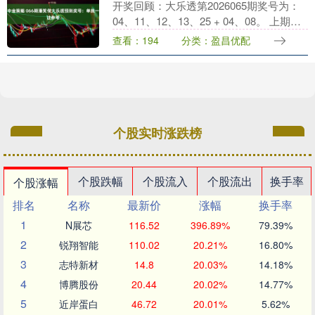
开奖回顾：大乐透第2026065期奖号为：
04、11、12、13、25 + 04、08。 上期的
奖号：开出2组连号11,12,13，开出1枚重
查看：194
分类：盈昌优配
号13，三区比为3....
个股实时涨跌榜
个股跌幅
个股流入
个股流出
换手率
个股涨幅
排名
名称
最新价
涨幅
换手率
1
N展芯
116.52
396.89%
79.39%
2
锐翔智能
110.02
20.21%
16.80%
3
志特新材
14.8
20.03%
14.18%
4
博腾股份
20.44
20.02%
14.77%
5
近岸蛋白
46.72
20.01%
5.62%