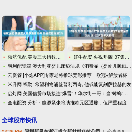
领航优配 美股三大指数集体高开 阿里巴巴涨逾2%
好牛配资 央视开播! 37集武侠大剧来了! 看完预告, 我敢
明利配资端 澳大利亚婴儿床垫法规《消费品（婴幼儿睡眠产品）安
云资管 [小炮APP]专家老将推球竞彩推荐：欧冠+解放者杯
米升网 福勒: 希望利物浦签普利西奇, 他或能复刻萨拉赫的发
启灯网 美国信贷市场接连“爆雷”！华尔街一哥：当“蟑螂”出现
全电配资 分析：能源紧张将助推欧元区通胀，但严重程度将低于2
全球股市快讯
03:25 PM
深圳新星在浙江成立新材料科技公司
企查查APP显示，近日，浙江新星凌川新材料科技有限公司成立，经营范围包含新兴能源技术研发；电子专用材料制造；电子专用材料研发；电子专用材料销售等。企查查股权穿透显示，该公司由深圳新星(603978)全资持股。