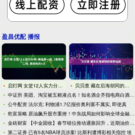
盈昌优配 播报
启灯网 女篮12人实力分档: 韩旭第一档, 2前锋第二档,
贝贝查 藏在后海胡同的绿野仙踪
中证所 美团、淘宝被五粮液点名！知名酒企齐指电商白酒“货源复
公牛配资 法尔克: 利物浦1.7亿报价奥利塞不属实, 即使真
乾富策略 原油飙升股市重挫！中东战局如何影响全球金融市场？
金砖财富 【中金固收】春节错位推动通胀回升，近期油价上涨会推
第二证券 已有5名NBA球员涉案! 比斯利遭博彩相关指控 埃