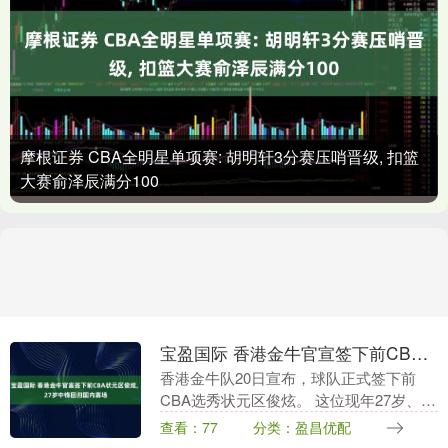
摩根证券 CBA全明星单项赛: 胡明轩3分赛压哨晋级, 扣篮
大赛俞泽辰满分100
宝盈国际 香港金牛官宣签下前CBA状元区俊炫, 27岁中锋回归国内赛场
香港金牛队20日宣布，球队正式签下前
CBA选秀状元区俊炫。 这位现年27岁、身
高2米07的内线球员，曾征战CBA联赛以
查看：77
分类：盈昌优配
及日本B联赛，拥有丰富的职业比赛经