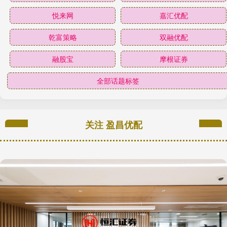
悦来网
嘉汇优配
乾富策略
双融优配
融股宝
摩根证券
全部话题标签
关注 盈昌优配