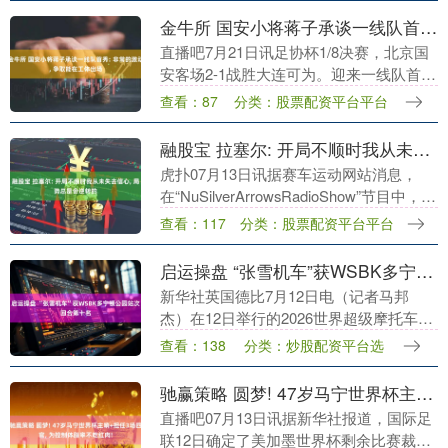
验。他的....
金牛所 国安小将蒋子承谈一线队首秀: 非常的激动, 争取能在工体出场
直播吧7月21日讯足协杯1/8决赛，北京国
安客场2-1战胜大连可为。迎来一线队首秀
的国安小将蒋子承在赛后接受采访，表示
查看：87
分类：股票配资平台平台
第一次代表一线队首发出场十分激动，争
取能在....
融股宝 拉塞尔: 开局不顺时我从未失去信心, 局势总是会逆转的
虎扑07月13日讯据赛车运动网站消息，
在“NuSilverArrowsRadioShow”节目中，梅
赛德斯车手乔治-拉塞尔坚称，在2026赛季
查看：117
分类：股票配资平台平台
开局充满挑战的阶段....
启运操盘 “张雪机车”获WSBK多宁顿公园站次回合第十名
新华社英国德比7月12日电（记者马邦
杰）在12日举行的2026世界超级摩托车锦
标赛（WSBK）英国多宁顿公园站
查看：138
分类：炒股配资平台选
WorldSSP组第二回合正赛中，中国摩托车
制造商....
驰赢策略 圆梦! 47岁马宁世界杯主哨+担任3场四官, 为控制体脂率不吃红肉!
直播吧07月13日讯据新华社报道，国际足
联12日确定了美加墨世界杯剩余比赛裁判