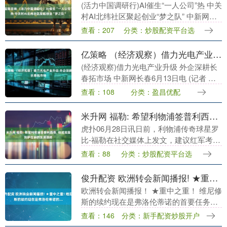
(活力中国调研行)AI催生“一人公司”热 中关
村AI北纬社区聚起创业“梦之队” 中新网北
京6月13日电 (记者 杜燕 李梦 贾天勇)中关
查看：207
分类：炒股配资平台选
村AI北纬社区孵化器运营....
亿策略 （经济观察）借力光电产业升级 外企深耕长春拓市场
(经济观察)借力光电产业升级 外企深耕长
春拓市场 中新网长春6月13日电 (记者 郭
佳)随着国产产业链不断完善、本土企业加
查看：108
分类：盈昌优配
速成长，越来越多国际企业赴长春寻求合
作....
米升网 福勒: 希望利物浦签普利西奇, 他或能复刻萨拉赫的发展道路
虎扑06月28日讯日前，利物浦传奇球星罗
比-福勒在社交媒体上发文，建议红军考虑
一笔重磅引援，签下AC米兰前锋普利西
查看：88
分类：炒股配资平台选
奇。 萨拉赫离队后，利物浦锋线出现巨大
空缺，球....
俊升配资 欧洲转会新闻播报! ★重中之重! 维尼修斯的续约现在是弗洛伦蒂诺的...
欧洲转会新闻播报！ ★重中之重！ 维尼修
斯的续约现在是弗洛伦蒂诺的首要任务，
他将亲自负责巴西人的续约谈判。 这条消
查看：146
分类：新手配资炒股开户
息一出来，皇马这边的气氛其实就很清楚