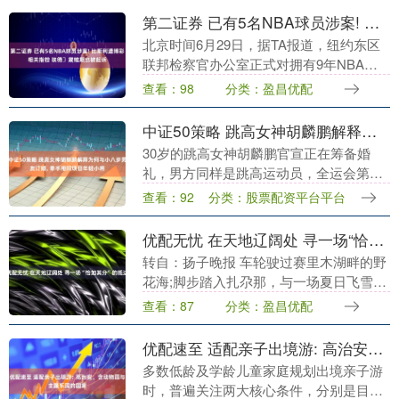
了，续约不....
第二证券 已有5名NBA球员涉案! 比斯利遭博彩相关指控 埃德・戴维斯也被起诉
北京时间6月29日，据TA报道，纽约东区
联邦检察官办公室正式对拥有9年NBA征
战经历的马利克・比斯利提起体育博彩相
查看：98
分类：盈昌优配
关刑事指控；征战联盟12年的乐透秀埃
德・戴维斯....
中证50策略 跳高女神胡麟鹏解释为何与小八岁男友订婚, 牵手相同项目年轻小将
30岁的跳高女神胡麟鹏官宣正在筹备婚
礼，男方同样是跳高运动员，全运会第六
名李麟。值得一提的是，胡麟鹏比李麟大8
查看：92
分类：股票配资平台平台
岁，这也引起了网友热议。胡麟鹏耐心作
出解释，一开始....
优配无忧 在天地辽阔处 寻一场“恰如其分”的抵达
转自：扬子晚报 车轮驶过赛里木湖畔的野
花海;脚步踏入扎尕那，与一场夏日飞雪不
期而遇;随着缆车缓缓升向维多利亚港的璀
查看：87
分类：盈昌优配
璨夜空——三位资深旅行者，用三段旅
程，诠释着同....
优配速至 适配亲子出境游: 高治安、含动物园与主题乐园的国家
多数低龄及学龄儿童家庭规划出境亲子游
时，普遍关注两大核心条件，分别是目的