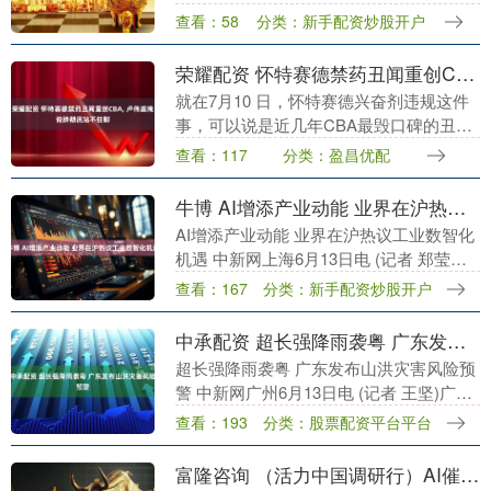
员名单，中国裁判员马宁、周飞不在其
查看：58
分类：新手配资炒股开户
中，包括傅明在内的3名中国裁判员结束美
加墨世界杯....
荣耀配资 怀特赛德禁药丑闻重创CBA, 卢伟遮掩说辞彻底站不住脚
就在7月10 日，怀特赛德兴奋剂违规这件
事，可以说是近几年CBA最毁口碑的丑闻
了，真的把整个联赛狠狠坑了一把 回过头
查看：117
分类：盈昌优配
再看上海男篮主帅卢伟当初的发言，也真
的算不上....
牛博 AI增添产业动能 业界在沪热议工业数智化机遇
AI增添产业动能 业界在沪热议工业数智化
机遇 中新网上海6月13日电 (记者 郑莹莹)
以“创新驱动 产业协同 价值跃迁”为主题的
查看：167
分类：新手配资炒股开户
第一届工业用品大会(CISS 2....
中承配资 超长强降雨袭粤 广东发布山洪灾害风险预警
超长强降雨袭粤 广东发布山洪灾害风险预
警 中新网广州6月13日电 (记者 王坚)广东
正遭遇今汛以来最长的强降雨过程。广东
查看：193
分类：股票配资平台平台
省水利厅13日9时发布山洪灾害风险预
警。....
富隆咨询 （活力中国调研行）AI催生“一人公司”热 中关村AI北纬社区聚起创业“梦之队”